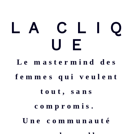
L A C L I Q
U E
Le mastermind des
femmes qui veulent
tout, sans
compromis.
Une communauté