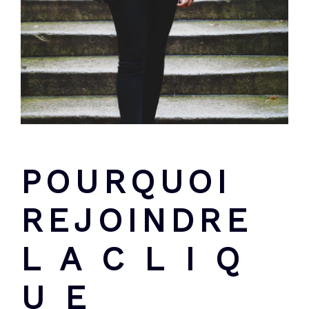
POURQUOI
REJOINDRE
L A C L I Q
U E