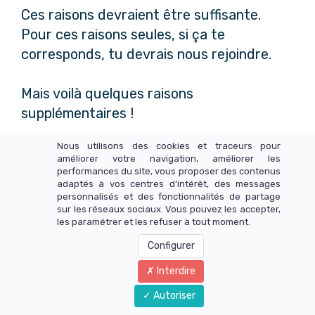
Ces raisons devraient être suffisante.
Pour ces raisons seules, si ça te
corresponds, tu devrais nous rejoindre.
Mais voilà quelques raisons
supplémentaires !
Nous utilisons des cookies et traceurs pour
***BONUS****
améliorer votre navigation, améliorer les
performances du site, vous proposer des contenus
adaptés à vos centres d’intérêt, des messages
personnalisés et des fonctionnalités de partage
C'est un mastermind sous forme
sur les réseaux sociaux. Vous pouvez les accepter,
les paramétrer et les refuser à tout moment.
d'abonnement mensuel.
Pour honorer les premières inscrites, le
Configurer
groupe fondateur, je vous propose
Interdire
d'intégrer le groupe à moitié prix (77€), et
Autoriser
de préserver ce prix A VIE.