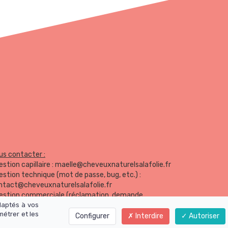
us contacter :
stion capillaire :
maelle@cheveuxnaturelsalafolie.fr
estion technique (mot de passe, bug, etc.) :
ntact@cheveuxnaturelsalafolie.fr
estion commerciale (réclamation, demande
daptés à vos
information) :
contact@cheveuxnaturelsalafolie.fr
métrer et les
Configurer
Interdire
Autoriser